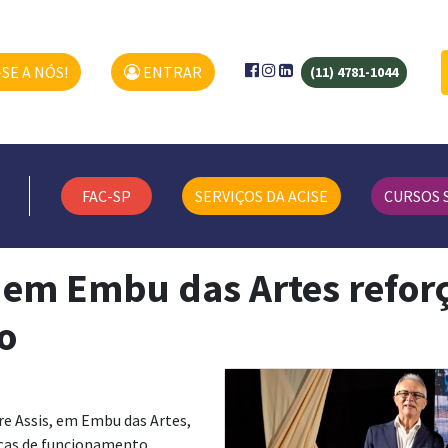
SE A NÓS!
ENTRAR
(11) 4781-1044
FAC-SP
SERVIÇOS DA ACISE
CURSOS 
 em Embu das Artes refor
o
re Assis, em Embu das Artes,
nças de funcionamento,