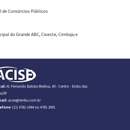
 de Consórcios Públicos
cipal do Grande ABC, Cioeste, Cimbaju e
al:
Al. Fernando Batista Medina, 69 - Centro - Embu das
es/SP
ail:
acise@embu.com.br
lefone:
(11) 4781-1044 ou 4781-2491