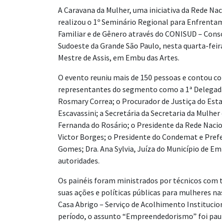
A Caravana da Mulher, uma iniciativa da Rede Nac
realizou o 1º Seminário Regional para Enfrenta
Familiar e de Gênero através do CONISUD – Cons
Sudoeste da Grande São Paulo, nesta quarta-feira
Mestre de Assis, em Embu das Artes.
O evento reuniu mais de 150 pessoas e contou c
representantes do segmento como a 1ª Delegada
Rosmary Correa; o Procurador de Justiça do Esta
Escavassini; a Secretária da Secretaria da Mulher
Fernanda do Rosário; o Presidente da Rede Nacio
Victor Borges; o Presidente do Condemat e Prefe
Gomes; Dra. Ana Sylvia, Juíza do Município de E
autoridades.
Os painéis foram ministrados por técnicos com 
suas ações e políticas públicas para mulheres 
Casa Abrigo – Serviço de Acolhimento Institucio
período, o assunto “Empreendedorismo” foi paut