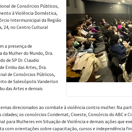
ional de Consórcios Públicos,
mento à Violência Doméstica,
órcio Intermunicipal da Região
, 24, no Centro Cultural
om a presença de
 da Mulher do Mundo, Dra.
do de SP Dr. Claudio
 de Embu das Artes, Dra.
nal de Consórcios Públicos,
ito de Salesópolis Vanderlon
mbu das Artes e demais
temas direcionados ao combate à violência contra mulher. Na pa
nas cidades; os consórcios Condemat, Cioeste, Consórcio do ABC 
nal para Mulheres em Situação de Violência e demais ações que exe
a com orientações sobre capacitação, cursos e independência fi