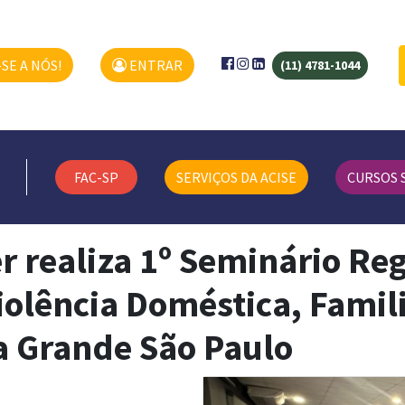
SE A NÓS!
ENTRAR
(11) 4781-1044
FAC-SP
SERVIÇOS DA ACISE
CURSOS 
 realiza 1º Seminário Reg
olência Doméstica, Famili
a Grande São Paulo