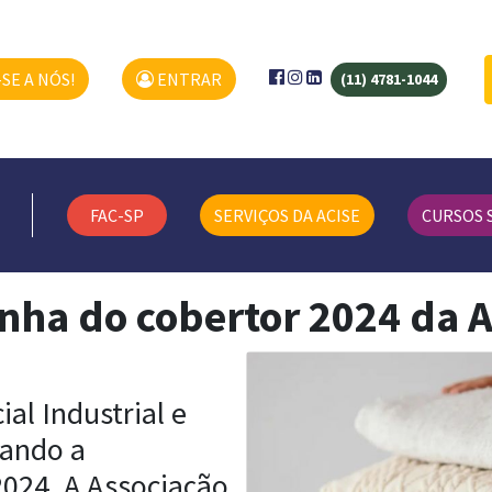
SE A NÓS!
ENTRAR
(11) 4781-1044
FAC-SP
SERVIÇOS DA ACISE
CURSOS 
ha do cobertor 2024 da 
al Industrial e
zando a
24. A Associação