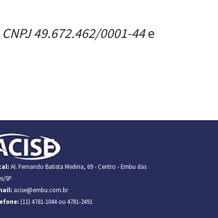
e
CNPJ 49.672.462/0001-44
e
al:
Al. Fernando Batista Medina, 69 - Centro - Embu das
es/SP
ail:
acise@embu.com.br
lefone:
(11) 4781-1044 ou 4781-2491