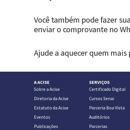
Você também pode fazer sua
enviar o comprovante no Wh
Ajude a aquecer quem mais p
A ACISE
SERVIÇOS
Sobre a Acise
Certificado Digital
Diretoria da Acise
Cursos Senai
Estatuto da Acise
Parceria Boa Vista
Eventos
Auditórios
Publicações
Parcerias