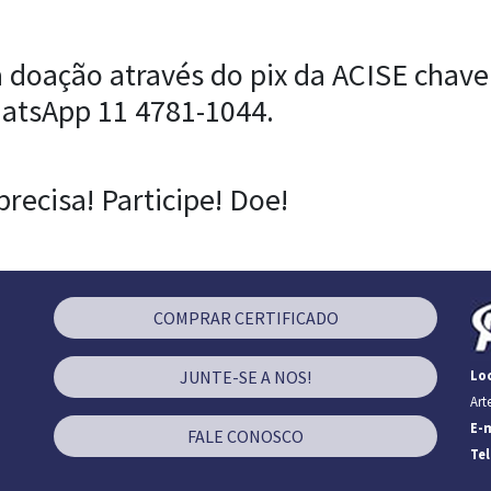
 doação através do pix da ACISE chav
atsApp 11 4781-1044.
recisa! Participe! Doe!
COMPRAR CERTIFICADO
JUNTE-SE A NOS!
Loc
Art
E-m
FALE CONOSCO
Te