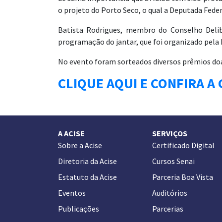
o projeto do Porto Seco, o qual a Deputada Fed
Batista Rodrigues, membro do Conselho Deliber
programação do jantar, que foi organizado pela 
No evento foram sorteados diversos prêmios doa
CLIQUE AQUI E CONFIRA A
A ACISE
SERVIÇOS
Sobre a Acise
Certificado Digital
Diretoria da Acise
Cursos Senai
Estatuto da Acise
Parceria Boa Vista
Eventos
Auditórios
Publicações
Parcerias