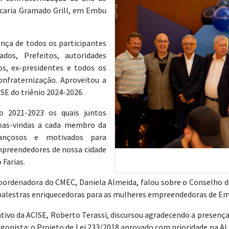
scaria Gramado Grill, em Embu
ença de todos os participantes
ados, Prefeitos, autoridades
os, ex-presidentes e todos os
nfraternização. Aproveitou a
SE do triênio 2024-2026.
io 2021-2023 os quais juntos
oas-vindas a cada membro da
rançosos e motivados para
preendedores de nossa cidade
 Farias.
 Coordenadora do CMEC, Daniela Almeida, falou sobre o Conselho
alestras enriquecedoras para as mulheres empreendedoras de Emb
tivo da ACISE, Roberto Terassi, discursou agradecendo a presença
gonista: o Projeto de Lei 233/2018 aprovado com prioridade na 