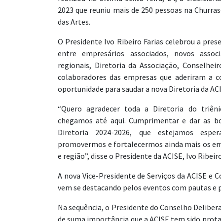
2023 que reuniu mais de 250 pessoas na Churra
das Artes.
O Presidente Ivo Ribeiro Farias celebrou a pres
entre empresários associados, novos associ
regionais, Diretoria da Associação, Conselheir
colaboradores das empresas que aderiram a co
oportunidade para saudar a nova Diretoria da ACI
“Quero agradecer toda a Diretoria do triên
chegamos até aqui. Cumprimentar e dar as b
Diretoria 2024-2026, que estejamos espe
promovermos e fortalecermos ainda mais os em
e região”, disse o Presidente da ACISE, Ivo Ribeiro
A nova Vice-Presidente de Serviços da ACISE e
vem se destacando pelos eventos com pautas e p
Na sequência, o Presidente do Conselho Delibera
de suma importância que a ACISE tem sido prota