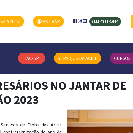
SE A NÓS!
ENTRAR
(11) 4781-1044
FAC-SP
SERVIÇOS DA ACISE
CURSOS 
RESÁRIOS NO JANTAR DE
O 2023
e Serviços de Embu das Artes
nal confraternização do ano de