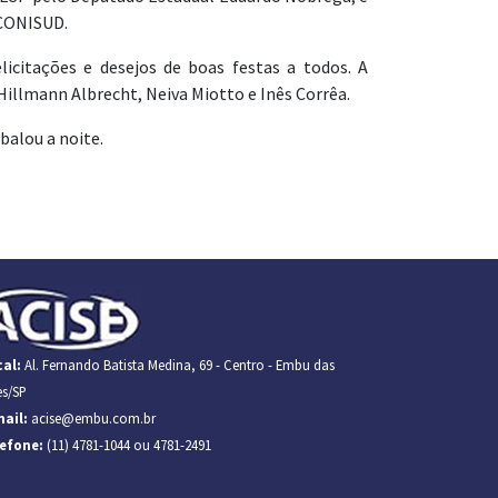
 CONISUD.
licitações e desejos de boas festas a todos. A
 Hillmann Albrecht, Neiva Miotto e Inês Corrêa.
balou a noite.
al:
Al. Fernando Batista Medina, 69 - Centro - Embu das
es/SP
ail:
acise@embu.com.br
lefone:
(11) 4781-1044 ou 4781-2491