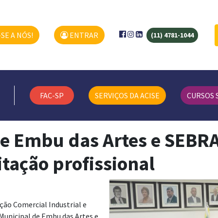
SE A NÓS!
ENTRAR
(11) 4781-1044
FAC-SP
SERVIÇOS DA ACISE
CURSOS 
de Embu das Artes e SEBR
itação profissional
ção Comercial Industrial e
Municipal de Embu das Artes e