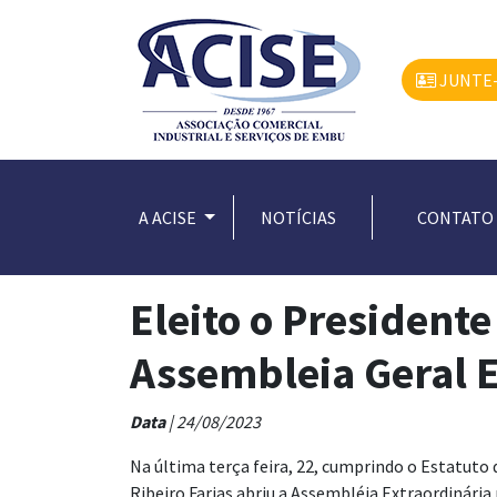
JUNTE-
A ACISE
NOTÍCIAS
CONTATO
Eleito o President
Assembleia Geral E
Data
| 24/08/2023
Na última terça feira, 22, cumprindo o Estatuto 
Ribeiro Farias abriu a Assembléia Extraordinária