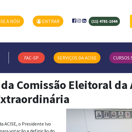
SE A NÓS!
ENTRAR
(11) 4781-1044
FAC-SP
SERVIÇOS DA ACISE
CURSOS 
e da Comissão Eleitoral da
xtraordinária
da ACISE, o Presidente Ivo
 para votação e definição do