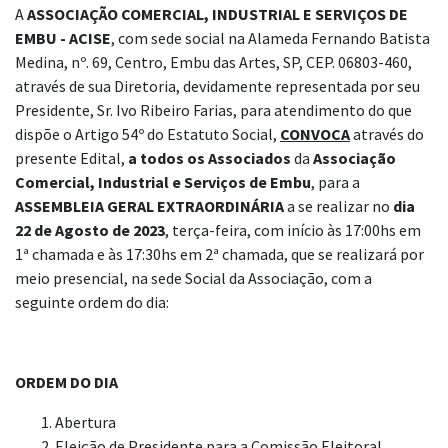
A
ASSOCIAÇÃO COMERCIAL, INDUSTRIAL E SERVIÇOS DE
EMBU - ACISE
, com sede social na Alameda Fernando Batista
Medina, nº. 69, Centro, Embu das Artes, SP, CEP. 06803-460,
através de sua Diretoria, devidamente representada por seu
Presidente, Sr. Ivo Ribeiro Farias, para atendimento do que
dispõe o Artigo 54º do Estatuto Social,
CONVOCA
através do
presente Edital,
a todos os
Associados
da
Associação
Comercial, Industrial e Serviços de Embu
, para a
ASSEMBLEIA GERAL EXTRAORDINÁRIA
a se realizar no
dia
22 de Agosto de 2023
, terça-feira, com início às 17:00hs em
1ª chamada e às 17:30hs em 2ª chamada, que se realizará por
meio presencial, na sede Social da Associação, com a
seguinte ordem do dia:
ORDEM DO DIA
Abertura
Eleição de Presidente para a Comissão Eleitoral.